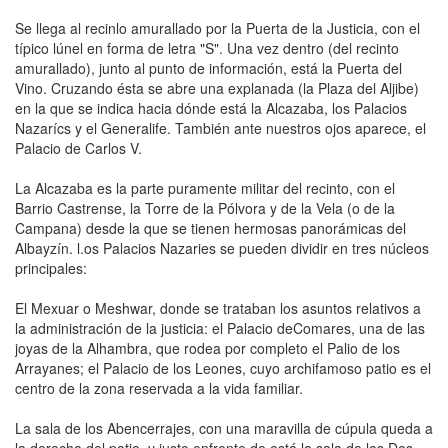
Se llega al recinlo amurallado por la Puerta de la Justicia, con el
típico lúnel en forma de letra "S". Una vez dentro (del recinto
amurallado), junto al punto de información, está la Puerta del
Vino. Cruzando ésta se abre una explanada (la Plaza del Aljibe)
en la que se indica hacia dónde está la Alcazaba, los Palacios
Nazarícs y el Generalife. También ante nuestros ojos aparece, el
Palacio de Carlos V.
La Alcazaba es la parte pura­mente militar del recinto, con el
Barrio Castrense, la Torre de la Pólvora y de la Vela (o de la
Campana) desde la que se tienen hermosas panorámicas del
Albayzín. l.os Palacios Nazaries se pueden dividir en tres núcleos
principales:
El Mexuar o Meshwar, donde se trataban los asuntos relativos a
la administración de la justicia: el Palacio deComares, una de las
joyas de la Alhambra, que rodea por completo el Palio de los
Arrayanes; el Palacio de los Leones, cuyo archifamoso patio es el
centro de la zona reservada a la vida familiar.
La sala de los Abencerrajes, con una maravilla de cúpula queda a