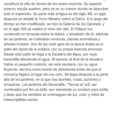
constituía la villa de recreo de los reyes nazaríes. Su aspecto
externo resulla austero, pero es en su interior donde se descubre
lodo el esplendor. Su parte más antigua es del siglo Xlll, un siglo
después se añadió la Torre Mirador sobre el Darro. A lo largo del
tiempo se han modificado, se hizo la Galería de los Cipreses, y
en el siglo XIX se realizó el mira¬dor alto. El Palacio fue
construido en terrazas sobre la ladera, y alrededor de él, además
de ios jardines, se cultivaban verduras, plantas aromáticas y
árboles frutales. Uno de los vesti¬gios de la época árabe es el
patio del ciprés de la sultana, con su propia leyenda amorosa.
Desde este patio se llega a la Escalera del Agua, por cuya
barandilla desciende el agua. Al parecer al final de la escalera
había un pequeño oratorio, así esta escalera, con su agua
fluyendo, serviría como fuente de abluciones antes de que el
monarca llegara al lugar de ora¬ción. Se llega después a la parte
alta de los jardines, en la que hay laureles, rosas, jazmines y
arrayanes. Los jardines del Generalife, "Yannai al-'arif, así
nombrados por Ibn al-Jatib, son sobretodo un enclave para soflar,
y dejar que los sentidos se embriaguen de luz, color y miles de
indescriptibles olores.