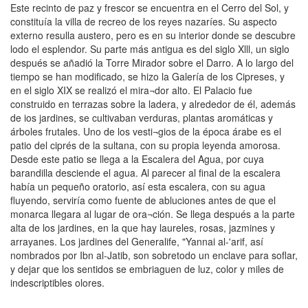
Este recinto de paz y frescor se encuentra en el Cerro del Sol, y
constituía la villa de recreo de los reyes nazaríes. Su aspecto
externo resulla austero, pero es en su interior donde se descubre
lodo el esplendor. Su parte más antigua es del siglo Xlll, un siglo
después se añadió la Torre Mirador sobre el Darro. A lo largo del
tiempo se han modificado, se hizo la Galería de los Cipreses, y
en el siglo XIX se realizó el mira¬dor alto. El Palacio fue
construido en terrazas sobre la ladera, y alrededor de él, además
de ios jardines, se cultivaban verduras, plantas aromáticas y
árboles frutales. Uno de los vesti¬gios de la época árabe es el
patio del ciprés de la sultana, con su propia leyenda amorosa.
Desde este patio se llega a la Escalera del Agua, por cuya
barandilla desciende el agua. Al parecer al final de la escalera
había un pequeño oratorio, así esta escalera, con su agua
fluyendo, serviría como fuente de abluciones antes de que el
monarca llegara al lugar de ora¬ción. Se llega después a la parte
alta de los jardines, en la que hay laureles, rosas, jazmines y
arrayanes. Los jardines del Generalife, "Yannai al-'arif, así
nombrados por Ibn al-Jatib, son sobretodo un enclave para soflar,
y dejar que los sentidos se embriaguen de luz, color y miles de
indescriptibles olores.