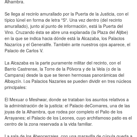
Alhambra.
Se llega al recinlo amurallado por la Puerta de la Justicia, con el
típico lúnel en forma de letra "S". Una vez dentro (del recinto
amurallado), junto al punto de información, está la Puerta del
Vino. Cruzando ésta se abre una explanada (la Plaza del Aljibe)
en la que se indica hacia dónde está la Alcazaba, los Palacios
Nazarícs y el Generalife. También ante nuestros ojos aparece, el
Palacio de Carlos V.
La Alcazaba es la parte pura­mente militar del recinto, con el
Barrio Castrense, la Torre de la Pólvora y de la Vela (o de la
Campana) desde la que se tienen hermosas panorámicas del
Albayzín. l.os Palacios Nazaries se pueden dividir en tres núcleos
principales:
El Mexuar o Meshwar, donde se trataban los asuntos relativos a
la administración de la justicia: el Palacio deComares, una de las
joyas de la Alhambra, que rodea por completo el Palio de los
Arrayanes; el Palacio de los Leones, cuyo archifamoso patio es el
centro de la zona reservada a la vida familiar.
La sala de los Abencerrajes, con una maravilla de cúpula queda a