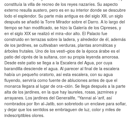
constituía la villa de recreo de los reyes nazaríes. Su aspecto
externo resulla austero, pero es en su interior donde se descubre
lodo el esplendor. Su parte más antigua es del siglo Xlll, un siglo
después se añadió la Torre Mirador sobre el Darro. A lo largo del
tiempo se han modificado, se hizo la Galería de los Cipreses, y
en el siglo XIX se realizó el mira¬dor alto. El Palacio fue
construido en terrazas sobre la ladera, y alrededor de él, además
de ios jardines, se cultivaban verduras, plantas aromáticas y
árboles frutales. Uno de los vesti¬gios de la época árabe es el
patio del ciprés de la sultana, con su propia leyenda amorosa.
Desde este patio se llega a la Escalera del Agua, por cuya
barandilla desciende el agua. Al parecer al final de la escalera
había un pequeño oratorio, así esta escalera, con su agua
fluyendo, serviría como fuente de abluciones antes de que el
monarca llegara al lugar de ora¬ción. Se llega después a la parte
alta de los jardines, en la que hay laureles, rosas, jazmines y
arrayanes. Los jardines del Generalife, "Yannai al-'arif, así
nombrados por Ibn al-Jatib, son sobretodo un enclave para soflar,
y dejar que los sentidos se embriaguen de luz, color y miles de
indescriptibles olores.