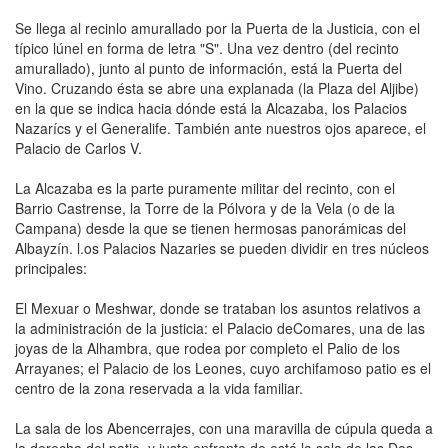
Se llega al recinlo amurallado por la Puerta de la Justicia, con el
típico lúnel en forma de letra "S". Una vez dentro (del recinto
amurallado), junto al punto de información, está la Puerta del
Vino. Cruzando ésta se abre una explanada (la Plaza del Aljibe)
en la que se indica hacia dónde está la Alcazaba, los Palacios
Nazarícs y el Generalife. También ante nuestros ojos aparece, el
Palacio de Carlos V.
La Alcazaba es la parte pura­mente militar del recinto, con el
Barrio Castrense, la Torre de la Pólvora y de la Vela (o de la
Campana) desde la que se tienen hermosas panorámicas del
Albayzín. l.os Palacios Nazaries se pueden dividir en tres núcleos
principales:
El Mexuar o Meshwar, donde se trataban los asuntos relativos a
la administración de la justicia: el Palacio deComares, una de las
joyas de la Alhambra, que rodea por completo el Palio de los
Arrayanes; el Palacio de los Leones, cuyo archifamoso patio es el
centro de la zona reservada a la vida familiar.
La sala de los Abencerrajes, con una maravilla de cúpula queda a