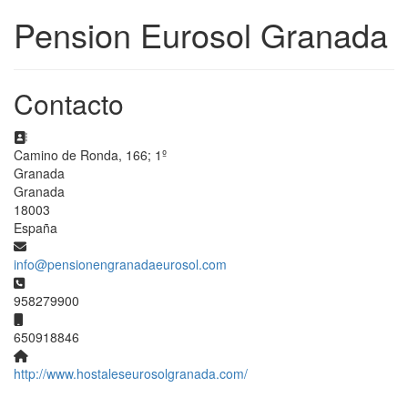
Pension Eurosol Granada
Contacto
Dirección:
Camino de Ronda, 166; 1º
Granada
Granada
18003
España
Correo electrónico:
info@pensionengranadaeurosol.com
Teléfono:
958279900
Móvil:
650918846
Sitio web:
http://www.hostaleseurosolgranada.com/