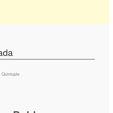
ada
 Quintuple