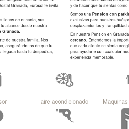
Ofertas Pension Granada
ostal Granada, Eurosol te invita
y de hacer que te sientas como
Somos una
Pension con parki
s llenas de encanto, sus
exclusivas para nuestros huéspe
 tu alcance desde nuestra
desplazamientos y tranquilidad c
e Granada.
En nuestra Pension en Granada
te de nuestra familia. Nos
cercano
. Entendemos la import
ana, asegurándonos de que tu
que cada cliente se sienta acogi
 llegada hasta tu despedida,
para ayudarte con cualquier nec
experiencia memorable.
sor
aire acondicionado
Maquinas