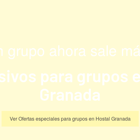
en grupo ahora sale má
ivos para grupos 
Granada
Ver Ofertas especiales para grupos en Hostal Granada