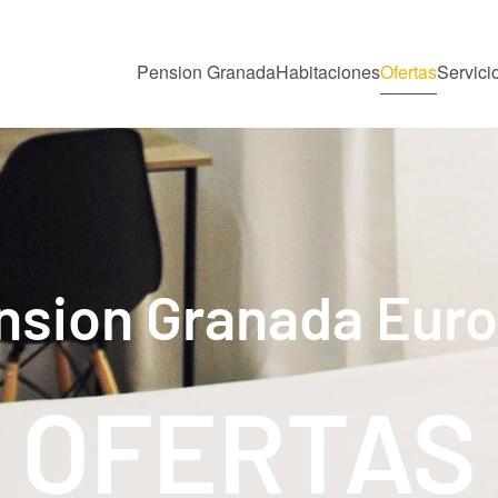
Pension Granada
Habitaciones
Ofertas
Servici
nsion Granada Euro
OFERTAS