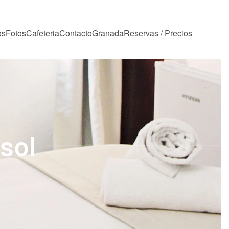
os
Fotos
Cafeteria
Contacto
Granada
Reservas / Precios
sol